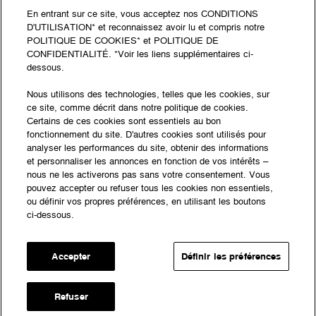
FAQ
En entrant sur ce site, vous acceptez nos CONDITIONS
D'UTILISATION* et reconnaissez avoir lu et compris notre
Plan du site
POLITIQUE DE COOKIES* et POLITIQUE DE
CONFIDENTIALITÉ. *Voir les liens supplémentaires ci-
(document
Mentions légales
dessous.
PDF,
(document
Politique de confidentialité
Nous utilisons des technologies, telles que les cookies, sur
ouvre
PDF,
ce site, comme décrit dans notre politique de cookies.
Accessibilité : partiellement conforme
dans
Certains de ces cookies sont essentiels au bon
ouvre
fonctionnement du site. D'autres cookies sont utilisés pour
un
dans
© Fondation Desperados 2026 - Tous droits
analyser les performances du site, obtenir des informations
nouvel
un
et personnaliser les annonces en fonction de vos intérêts –
réservés
onglet)
nous ne les activerons pas sans votre consentement. Vous
nouvel
pouvez accepter ou refuser tous les cookies non essentiels,
Suivez l'actualité
onglet)
ou définir vos propres préférences, en utilisant les boutons
ci-dessous.
de la Fondation
Accepter
Définir les préférences
Instagram
YouTube
LinkedIn
Refuser