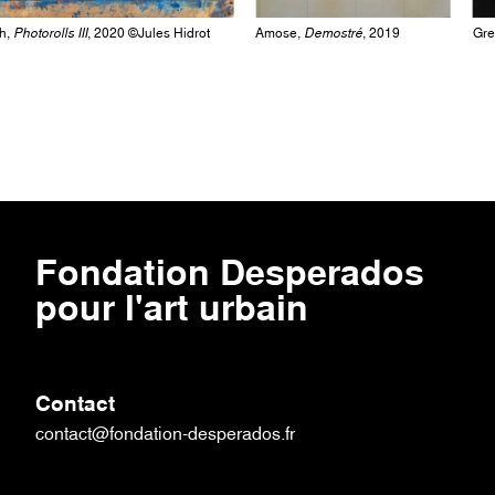
otorolls III
, 2020 ©Jules Hidrot
Amose,
Demostré
, 2019
Grems,
Fondation Desperados
pour l'art urbain
Contact
contact@fondation-desperados.fr