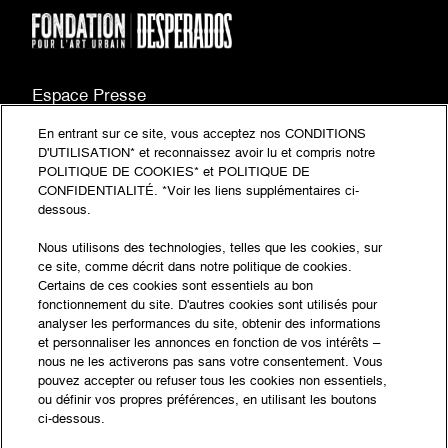
Espace Presse
FAQ
En entrant sur ce site, vous acceptez nos CONDITIONS
D'UTILISATION* et reconnaissez avoir lu et compris notre
Plan du site
POLITIQUE DE COOKIES* et POLITIQUE DE
CONFIDENTIALITÉ. *Voir les liens supplémentaires ci-
(document
Mentions légales
dessous.
PDF,
(document
Politique de confidentialité
Nous utilisons des technologies, telles que les cookies, sur
ouvre
PDF,
ce site, comme décrit dans notre politique de cookies.
Accessibilité : partiellement conforme
dans
ouvre
Certains de ces cookies sont essentiels au bon
un
fonctionnement du site. D'autres cookies sont utilisés pour
dans
© Fondation Desperados 2026 - Tous droits
analyser les performances du site, obtenir des informations
nouvel
un
réservés
et personnaliser les annonces en fonction de vos intérêts –
onglet)
nous ne les activerons pas sans votre consentement. Vous
nouvel
pouvez accepter ou refuser tous les cookies non essentiels,
Suivez l'actualité
onglet)
ou définir vos propres préférences, en utilisant les boutons
ci-dessous.
de la Fondation