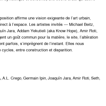
osition affirme une vision exigeante de l’art urbain,
irect à l’espace. Les artistes invités — Michael Beitz,
uín Jara, Addam Yekutieli (aka Know Hope), Amir Roti,
nt un goût commun pour la matière, le site, l’altération
t parfois, s’imprègnent de l’instant. Elles nous
 cycles, entre construction et disparition.
A
A.L. Crego
Germain Ipin
Joaquín Jara
Amir Roti
Seth
,
,
,
,
,
,