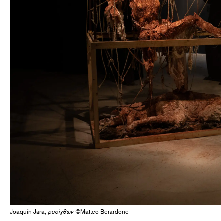
Joaquín Jara,
ρυσίχθων
, ©Matteo Berardone