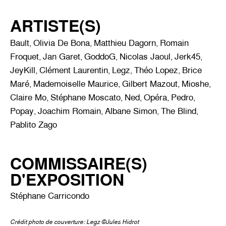
ARTISTE(S)
Bault
Olivia De Bona
Matthieu Dagorn
Romain
,
,
,
Froquet
Jan Garet
GoddoG
Nicolas Jaoul
Jerk45
,
,
,
,
,
JeyKill
Clément Laurentin
Legz
Théo Lopez
Brice
,
,
,
,
Maré
Mademoiselle Maurice
Gilbert Mazout
Mioshe
,
,
,
,
Claire Mo
Stéphane Moscato
Ned
Opéra
Pedro
,
,
,
,
,
Popay
Joachim Romain
Albane Simon
The Blind
,
,
,
,
Pablito Zago
COMMISSAIRE(S)
D'EXPOSITION
Stéphane Carricondo
Crédit photo de couverture: Legz ©Jules Hidrot