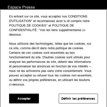
Espace Presse
FAQ
En entrant sur ce site, vous acceptez nos CONDITIONS
D'UTILISATION* et reconnaissez avoir lu et compris notre
Plan du site
POLITIQUE DE COOKIES* et POLITIQUE DE
CONFIDENTIALITÉ. *Voir les liens supplémentaires ci-
(document
Mentions légales
dessous.
PDF,
(document
Politique de confidentialité
Nous utilisons des technologies, telles que les cookies, sur
ouvre
PDF,
ce site, comme décrit dans notre politique de cookies.
Accessibilité : partiellement conforme
dans
Certains de ces cookies sont essentiels au bon
ouvre
fonctionnement du site. D'autres cookies sont utilisés pour
un
dans
© Fondation Desperados 2026 - Tous droits
analyser les performances du site, obtenir des informations
nouvel
un
et personnaliser les annonces en fonction de vos intérêts –
réservés
onglet)
nous ne les activerons pas sans votre consentement. Vous
nouvel
pouvez accepter ou refuser tous les cookies non essentiels,
Suivez l'actualité
onglet)
ou définir vos propres préférences, en utilisant les boutons
ci-dessous.
de la Fondation
Accepter
Définir les préférences
Instagram
YouTube
LinkedIn